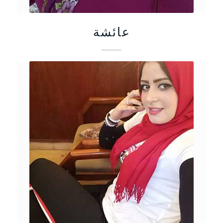
عائشة