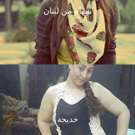
سهام من لبنان
خديجة