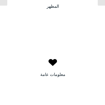
بيضاء
لون البشرة:
المظهر
بني
لون الأعين:
نسرين
الاسم:
مصر
البلد:
معلومات عامة
٢٢
العمر: