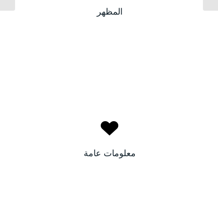
بيضاء
لون البشرة:
المظهر
عسلي
لون الأعين:
نجلاء
الاسم:
السعودية
البلد:
معلومات عامة
٢٤
العمر: