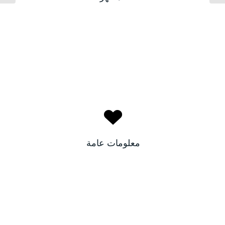
بني
لون الأعين:
صفاء
الاسم:
المغرب
البلد:
معلومات عامة
٣٠
العمر: