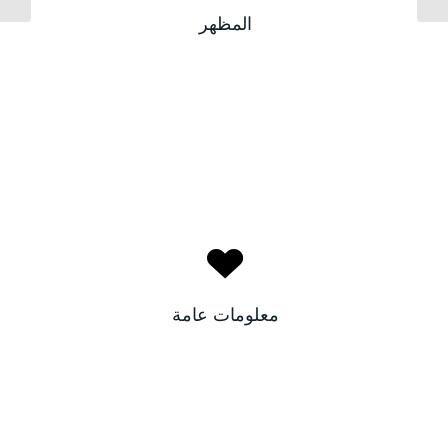
بيضاء
لون البشرة:
المظهر
أخضر
لون الأعين:
سناء
الاسم:
تونس
البلد:
معلومات عامة
٢٣
العمر: