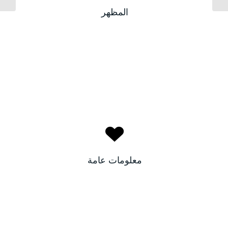
بيضاء
لون البشرة:
المظهر
بني
لون الأعين:
حنان
الاسم:
العراق
البلد:
معلومات عامة
٣٢
العمر: