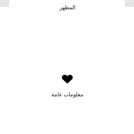
بيضاء
لون البشرة:
المظهر
بني
لون الأعين:
أحلام
الاسم:
تونس
البلد:
معلومات عامة
٢٢
العمر: